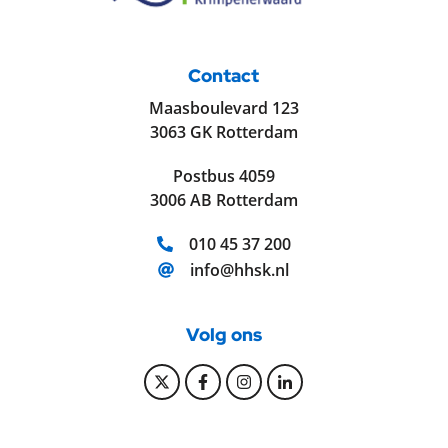
Contact
Maasboulevard 123
3063 GK Rotterdam
Postbus 4059
3006 AB Rotterdam
Telefoonnummer:
010 45 37 200
E-mailadres:
info@hhsk.nl
Volg ons
Bekijk onze Twitter pagina
Bekijk onze Facebook pagi
Bekijk onze Instagram
Bekijk onze Linke