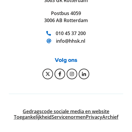
3063 GK Rotterdam
Postbus 4059
3006 AB Rotterdam
Telefoonnummer:
010 45 37 200
E-mailadres:
info@hhsk.nl
Volg ons
Bekijk onze Twitter pagina
Bekijk onze Facebook pagi
Bekijk onze Instagram
Bekijk onze Linke
Gedragscode sociale media en website
Toegankelijkheid
Servicenormen
Privacy
Archief