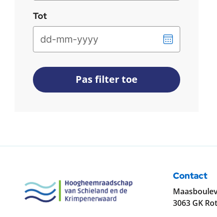
datum
Tot
Kies
een
datum
Pas filter toe
Contact
Maasboulev
3063 GK Ro