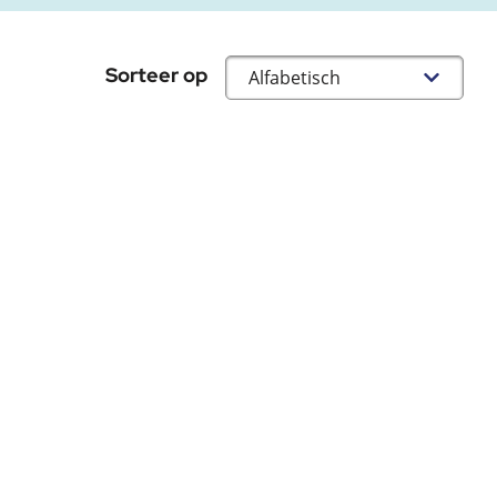
Sorteer op
Gesorteerd op
Alfabetisch