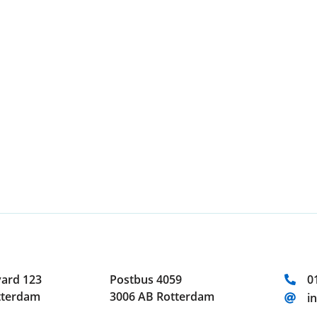
T
ard 123
Postbus 4059
0
tterdam
3006 AB Rotterdam
E
i