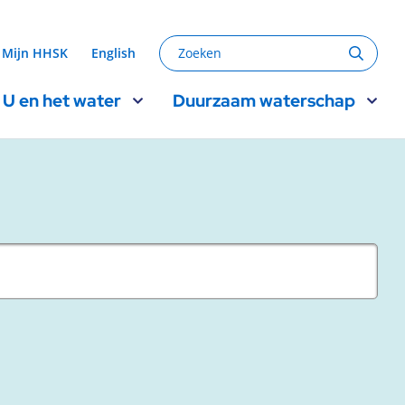
Zoeken
Mijn HHSK
English
Zoeke
U en het water
Duurzaam waterschap