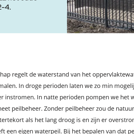
2-4.
p regelt de waterstand van het oppervlaktewat
alen. In droge perioden laten we zo min mogel
er instromen. In natte perioden pompen we het w
 heet peilbeheer. Zonder peilbeheer zou de natuu
ertekort als het lang droog is en zijn er overstro
ft een eigen waterpeil. Bij het bepalen van dat p