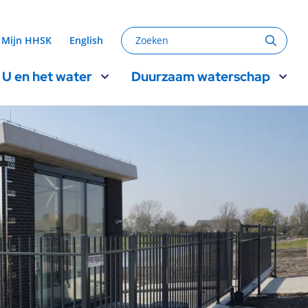
Zoeken
Mijn HHSK
English
Zoeke
U en het water
Duurzaam waterschap