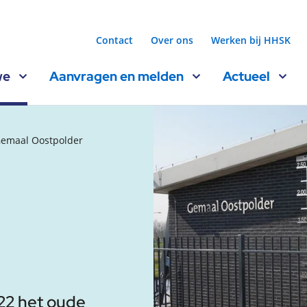
Contact
Over ons
Werken bij HHSK
we
Aanvragen en melden
Actueel
emaal Oostpolder
22 het oude