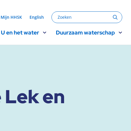
Zoeken
Mijn HHSK
English
Zoeke
U en het water
Duurzaam waterschap
 Lek en