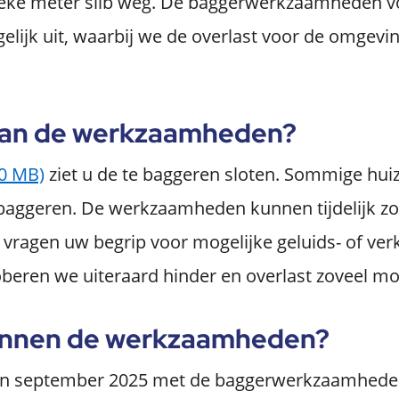
eke meter slib weg. De baggerwerkzaamheden vo
ijk uit, waarbij we de overlast voor de omgevin
van de werkzaamheden?
,0 MB)
ziet u de te baggeren sloten. Sommige hui
 baggeren. De werkzaamheden kunnen tijdelijk z
 vragen uw begrip voor mogelijke geluids- of ve
eren we uiteraard hinder en overlast zoveel mog
innen de werkzaamheden?
in september 2025 met de baggerwerkzaamheden