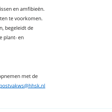
issen en amfibieën.
nten te voorkomen.
n, begeleidt de
 plant- en
 opnemen met de
postvakws@hhsk.nl