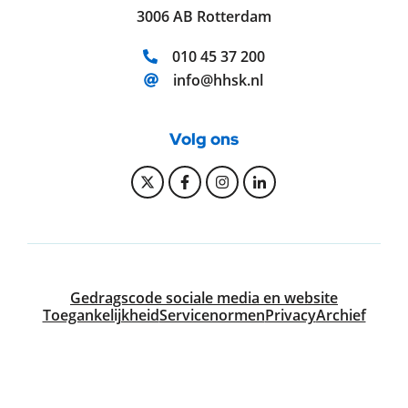
3006 AB Rotterdam
Telefoonnummer:
010 45 37 200
E-mailadres:
info@hhsk.nl
Volg ons
Bekijk onze Twitter pagina
Bekijk onze Facebook pagi
Bekijk onze Instagram
Bekijk onze Linke
Gedragscode sociale media en website
Toegankelijkheid
Servicenormen
Privacy
Archief