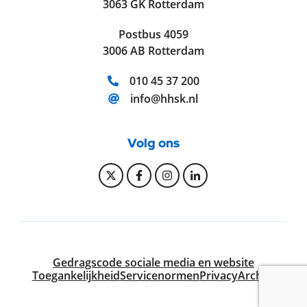
3063 GK Rotterdam
Postbus 4059
3006 AB Rotterdam
Telefoonnummer:
010 45 37 200
E-mailadres:
info@hhsk.nl
Volg ons
Bekijk onze Twitter pagina
Bekijk onze Facebook pagi
Bekijk onze Instagram
Bekijk onze Linke
Gedragscode sociale media en website
Toegankelijkheid
Servicenormen
Privacy
Archief