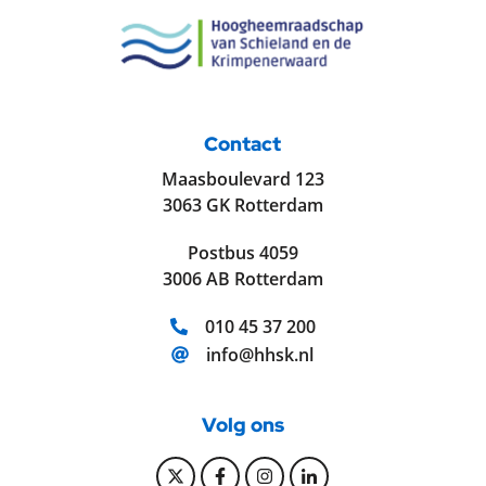
Contact
Maasboulevard 123
3063 GK Rotterdam
Postbus 4059
3006 AB Rotterdam
Telefoonnummer:
010 45 37 200
E-mailadres:
info@hhsk.nl
Volg ons