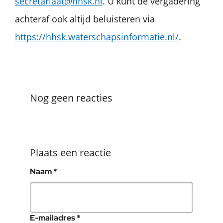
secretariaat@hhsk.nl
. U kunt de vergadering
achteraf ook altijd beluisteren via
https://hhsk.waterschapsinformatie.nl/
.
Nog geen reacties
Plaats een reactie
, verplicht veld
Naam
*
, verplicht veld
E-mailadres
*