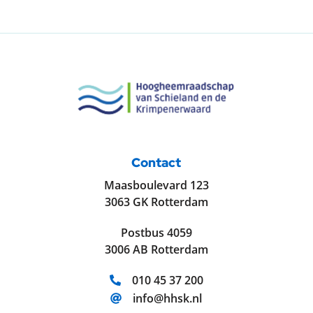
Contact
Maasboulevard 123
3063 GK Rotterdam
Postbus 4059
3006 AB Rotterdam
Telefoonnummer:
010 45 37 200
E-mailadres:
info@hhsk.nl