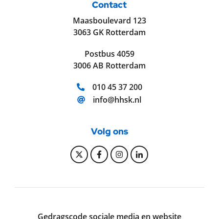
Contact
Maasboulevard 123
3063 GK Rotterdam
Postbus 4059
3006 AB Rotterdam
Telefoonnummer:
010 45 37 200
E-mailadres:
info@hhsk.nl
Volg ons
Bekijk onze Twitter pagina
Bekijk onze Facebook pagi
Bekijk onze Instagram
Bekijk onze Linke
Gedragscode sociale media en website