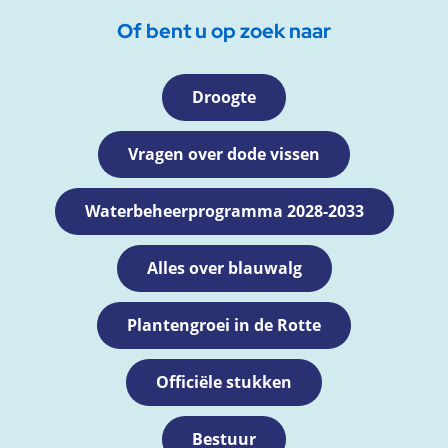
Of bent u op zoek naar
Droogte
Vragen over dode vissen
Waterbeheerprogramma 2028-2033
Alles over blauwalg
Plantengroei in de Rotte
Officiële stukken
Bestuur