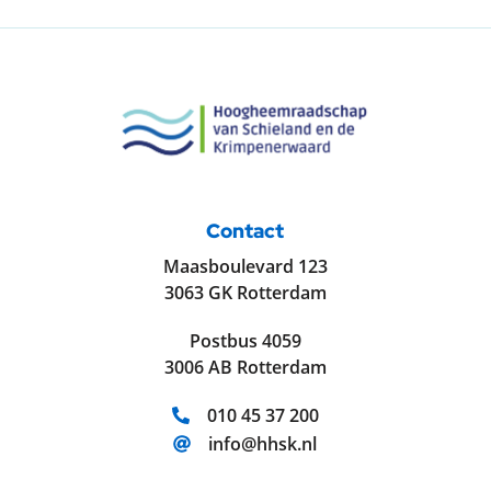
Contact
Maasboulevard 123
3063 GK Rotterdam
Postbus 4059
3006 AB Rotterdam
Telefoonnummer:
010 45 37 200
E-mailadres:
info@hhsk.nl