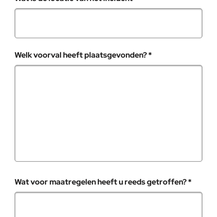
, verplicht veld
Welk voorval heeft plaatsgevonden?
*
, verpl
Wat voor maatregelen heeft u reeds getroffen?
*