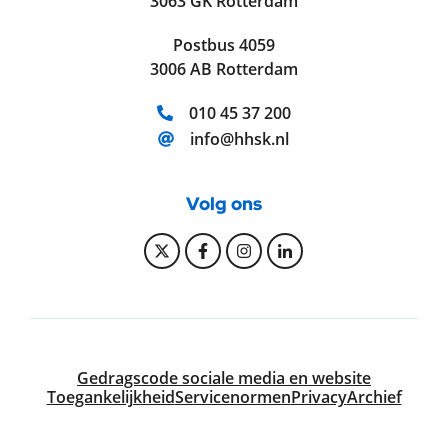
3063 GK Rotterdam
Postbus 4059
3006 AB Rotterdam
Telefoonnummer:
010 45 37 200
E-mailadres:
info@hhsk.nl
Volg ons
Bekijk onze Twitter pagina
Bekijk onze Facebook pagi
Bekijk onze Instagram
Bekijk onze Linke
Gedragscode sociale media en website
Toegankelijkheid
Servicenormen
Privacy
Archief