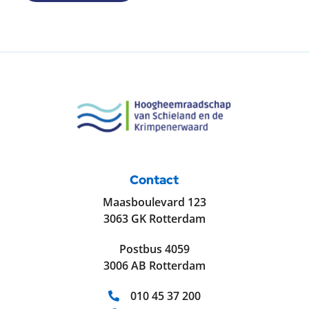
Contact
Maasboulevard 123
3063 GK Rotterdam
Postbus 4059
3006 AB Rotterdam
Telefoonnummer:
010 45 37 200