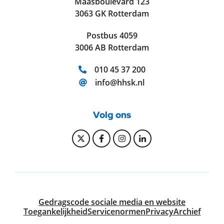
Maasboulevard 123
3063 GK Rotterdam
Postbus 4059
3006 AB Rotterdam
Telefoonnummer:
010 45 37 200
E-mailadres:
info@hhsk.nl
Volg ons
Bekijk onze Twitter pagina
Bekijk onze Facebook pagi
Bekijk onze Instagram
Bekijk onze Linke
Gedragscode sociale media en website
Toegankelijkheid
Servicenormen
Privacy
Archief