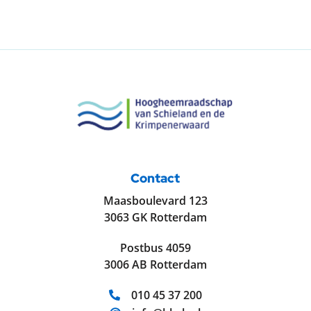
Contact
Maasboulevard 123
3063 GK Rotterdam
Postbus 4059
3006 AB Rotterdam
Telefoonnummer:
010 45 37 200