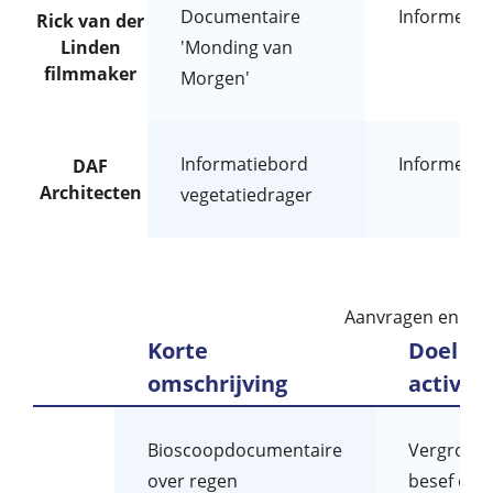
Documentaire
Informeren
Rick van der
Linden
'Monding van
filmmaker
Morgen'
Informatiebord
Informeren
DAF
Architecten
vegetatiedrager
Aanvragen en toe
Korte
Doel va
omschrijving
activite
Bioscoopdocumentaire
Vergroten
over regen
besef ove