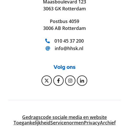
Maasboulevard 123
3063 GK Rotterdam
Postbus 4059
3006 AB Rotterdam
Telefoonnummer:
010 45 37 200
E-mailadres:
info@hhsk.nl
Volg ons
Bekijk onze Twitter pagina
Bekijk onze Facebook pagi
Bekijk onze Instagram
Bekijk onze Linke
Gedragscode sociale media en website
Toegankelijkheid
Servicenormen
Privacy
Archief