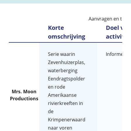
Aanvragen en toek
Korte
Doel van
omschrijving
activitei
Serie waarin
Informeren
Zevenhuizerplas,
waterberging
Eendragtspolder
en rode
Mrs. Moon
Amerikaanse
Productions
rivierkreeften in
de
Krimpenerwaard
naar voren