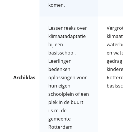
komen.
Lessenreeks over
Vergroten
klimaatadaptatie
klimaat- en
bij een
waterbewus
basisschool.
en wateract
Leerlingen
gedrag van
bedenken
kinderen
Archiklas
oplossingen voor
Rotterdam
hun eigen
basisschoo
schoolplein of een
plek in de buurt
i.s.m. de
gemeente
Rotterdam