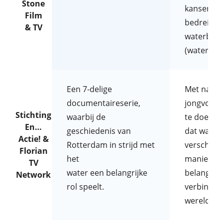
Stone
kansen en
Film
bedreigin
& TV
waterbeh
(waterbew
Een 7-delige
Met name
documentaireserie,
jongvolw
Stichting
waarbij de
te doen b
En…
geschiedenis van
dat water
Actie! &
Rotterdam in strijd met
verschille
Florian
het
manieren
TV
water een belangrijke
belangrijk
Network
rol speelt.
verbinding
wereld is.