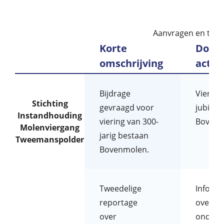
Aanvragen en toe
Korte
Doel 
omschrijving
activi
Bijdrage
Viering
Stichting
gevraagd voor
jubile
Instandhouding
viering van 300-
Bovenm
Molenviergang
jarig bestaan
Tweemanspolder
Bovenmolen.
Tweedelige
Inform
reportage
over he
over
onderw