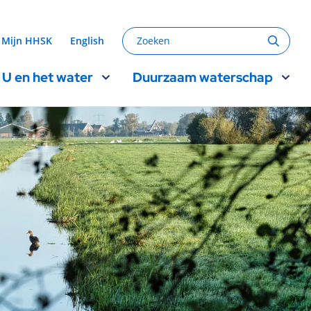
Zoeken
Mijn HHSK
English
Zoeke
U en het water
Duurzaam waterschap