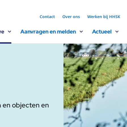
Contact
Over ons
Werken bij HHSK
we
Aanvragen en melden
Actueel
en en objecten en