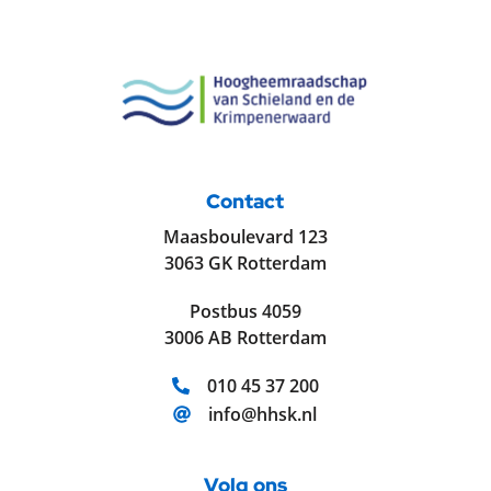
Contact
Maasboulevard 123
3063 GK Rotterdam
Postbus 4059
3006 AB Rotterdam
Telefoonnummer:
010 45 37 200
E-mailadres:
info@hhsk.nl
Volg ons