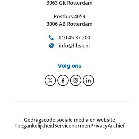
3063 GK Rotterdam
Postbus 4059
3006 AB Rotterdam
Telefoonnummer:
010 45 37 200
E-mailadres:
info@hhsk.nl
Volg ons
Bekijk onze Twitter pagina
Bekijk onze Facebook pagi
Bekijk onze Instagram
Bekijk onze Linke
Gedragscode sociale media en website
Toegankelijkheid
Servicenormen
Privacy
Archief