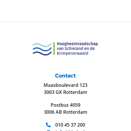
Contact
Maasboulevard 123
3063 GK Rotterdam
Postbus 4059
3006 AB Rotterdam
Telefoonnummer:
010 45 37 200