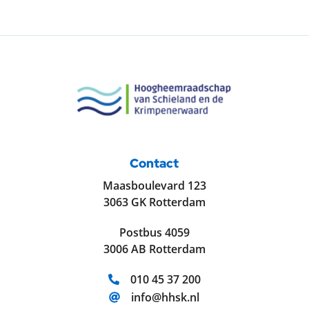
Contact
Maasboulevard 123
3063 GK Rotterdam
Postbus 4059
3006 AB Rotterdam
Telefoonnummer:
010 45 37 200
E-mailadres:
info@hhsk.nl