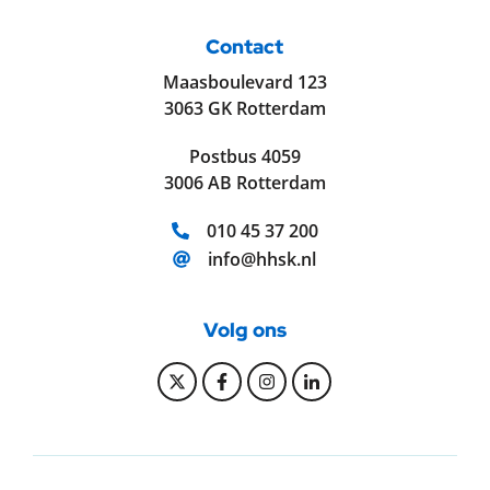
Contact
Maasboulevard 123
3063 GK Rotterdam
Postbus 4059
3006 AB Rotterdam
Telefoonnummer:
010 45 37 200
E-mailadres:
info@hhsk.nl
Volg ons
Bekijk onze Twitter pagina
Bekijk onze Facebook pagi
Bekijk onze Instagram
Bekijk onze Linke