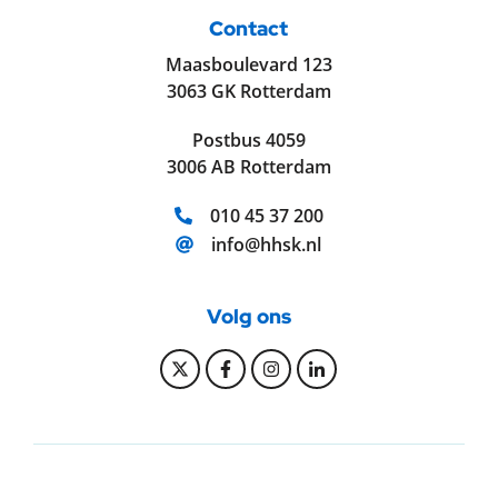
Contact
Maasboulevard 123
3063 GK Rotterdam
Postbus 4059
3006 AB Rotterdam
Telefoonnummer:
010 45 37 200
E-mailadres:
info@hhsk.nl
Volg ons
Bekijk onze Twitter pagina
Bekijk onze Facebook pagi
Bekijk onze Instagram
Bekijk onze Linke