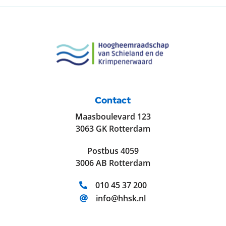
Contact
Maasboulevard 123
3063 GK Rotterdam
Postbus 4059
3006 AB Rotterdam
Telefoonnummer:
010 45 37 200
E-mailadres:
info@hhsk.nl