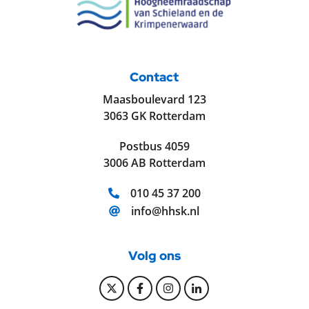
Contact
Maasboulevard 123
3063 GK Rotterdam
Postbus 4059
3006 AB Rotterdam
Telefoonnummer:
010 45 37 200
E-mailadres:
info@hhsk.nl
Volg ons
Bekijk onze Twitter pagina
Bekijk onze Facebook pagi
Bekijk onze Instagram
Bekijk onze Linke