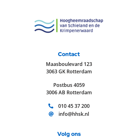
Contact
Maasboulevard 123
3063 GK Rotterdam
Postbus 4059
3006 AB Rotterdam
Telefoonnummer:
010 45 37 200
E-mailadres:
info@hhsk.nl
Volg ons