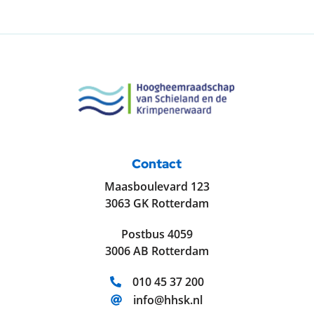
Contact
Maasboulevard 123
3063 GK Rotterdam
Postbus 4059
3006 AB Rotterdam
Telefoonnummer:
010 45 37 200
E-mailadres:
info@hhsk.nl