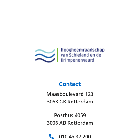
Contact
Maasboulevard 123
3063 GK Rotterdam
Postbus 4059
3006 AB Rotterdam
Telefoonnummer:
010 45 37 200