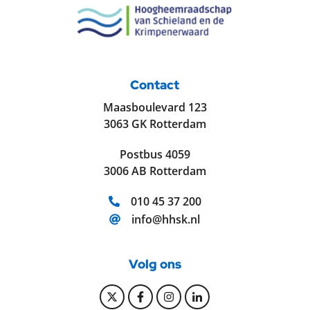
Contact
Maasboulevard 123
3063 GK Rotterdam
Postbus 4059
3006 AB Rotterdam
Telefoonnummer:
010 45 37 200
E-mailadres:
info@hhsk.nl
Volg ons
Bekijk onze Twitter pagina
Bekijk onze Facebook pagi
Bekijk onze Instagram
Bekijk onze Linke