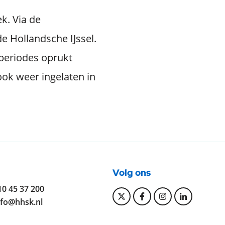
k. Via de
e Hollandsche IJssel.
 periodes oprukt
ook weer ingelaten in
Volg ons
elefoonnummer:
10 45 37 200
Bekijk onze Twitter pa
Bekijk onze Faceb
Bekijk onze I
Bekijk on
-mailadres:
nfo@hhsk.nl