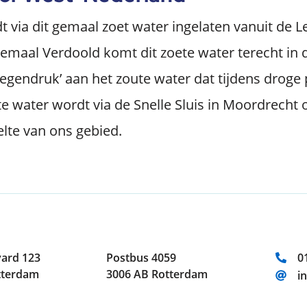
 via dit gemaal zoet water ingelaten vanuit de Le
maal Verdoold komt dit zoete water terecht in d
‘tegendruk’ aan het zoute water dat tijdens droge
ete water wordt via de Snelle Sluis in Moordrecht 
lte van ons gebied.
T
ard 123
Postbus 4059
0
tterdam
3006 AB Rotterdam
E
i