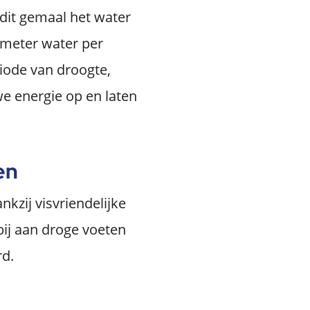
 dit gemaal het water
e meter water per
riode van droogte,
e energie op en laten
en
kzij visvriendelijke
ij aan droge voeten
rd.