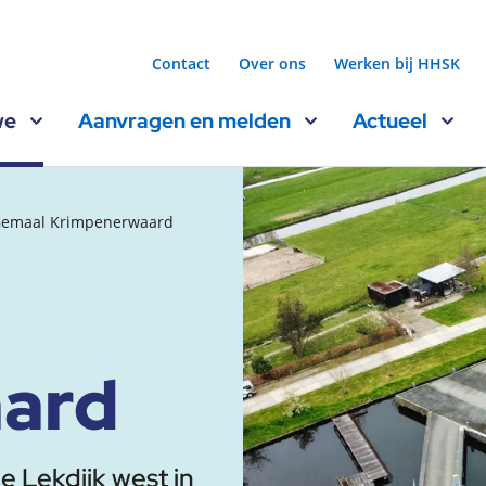
Contact
Over ons
Werken bij HHSK
we
Aanvragen en melden
Actueel
emaal Krimpenerwaard
ard
 Lekdijk west in