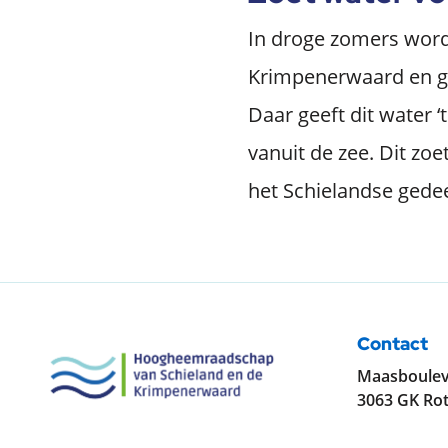
In droge zomers wordt
Krimpenerwaard en ge
Daar geeft dit water 
vanuit de zee. Dit zo
het Schielandse gedee
Contact
Maasboulev
3063 GK Ro