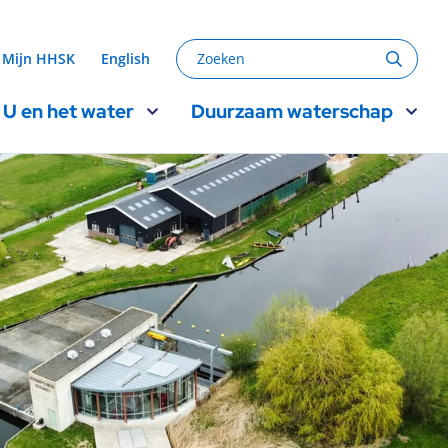
Zoeken
Mijn HHSK
English
Zoeke
U en het water
Duurzaam waterschap