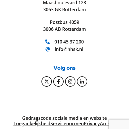
Maasboulevard 123
3063 GK Rotterdam
Postbus 4059
3006 AB Rotterdam
Telefoonnummer:
010 45 37 200
E-mailadres:
info@hhsk.nl
Volg ons
Bekijk onze Twitter pagina
Bekijk onze Facebook pagi
Bekijk onze Instagram
Bekijk onze Linke
Gedragscode sociale media en website
Toegankelijkheid
Servicenormen
Privacy
Archief