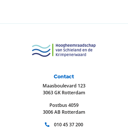
Contact
Maasboulevard 123
3063 GK Rotterdam
Postbus 4059
3006 AB Rotterdam
Telefoonnummer:
010 45 37 200