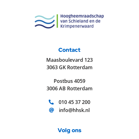
Contact
Maasboulevard 123
3063 GK Rotterdam
Postbus 4059
3006 AB Rotterdam
Telefoonnummer:
010 45 37 200
E-mailadres:
info@hhsk.nl
Volg ons