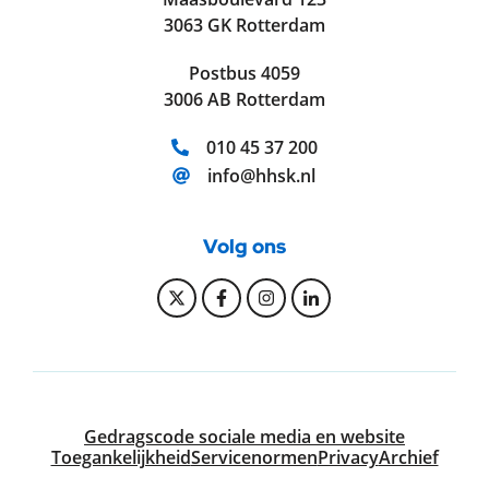
3063 GK Rotterdam
Postbus 4059
3006 AB Rotterdam
Telefoonnummer:
010 45 37 200
E-mailadres:
info@hhsk.nl
Volg ons
Bekijk onze Twitter pagina
Bekijk onze Facebook pagi
Bekijk onze Instagram
Bekijk onze Linke
Gedragscode sociale media en website
Toegankelijkheid
Servicenormen
Privacy
Archief