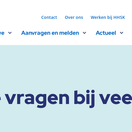
Contact
Over ons
Werken bij HHSK
we
Aanvragen en melden
Actueel
 vragen bij vee