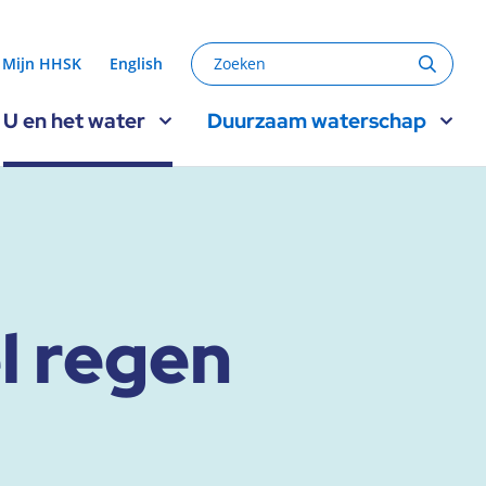
Zoeken
Mijn HHSK
English
Zoeke
U en het water
Duurzaam waterschap
l regen