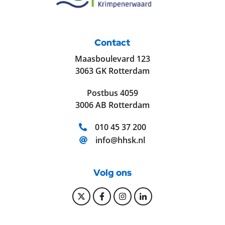
Contact
Maasboulevard 123
3063 GK Rotterdam
Postbus 4059
3006 AB Rotterdam
Telefoonnummer:
010 45 37 200
E-mailadres:
info@hhsk.nl
Volg ons
Bekijk onze Twitter pagina
Bekijk onze Facebook pagi
Bekijk onze Instagram
Bekijk onze Linke