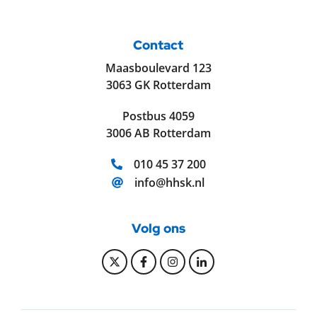
Contact
Maasboulevard 123
3063 GK Rotterdam
Postbus 4059
3006 AB Rotterdam
Telefoonnummer:
010 45 37 200
E-mailadres:
info@hhsk.nl
Volg ons
Bekijk onze Twitter pagina
Bekijk onze Facebook pagi
Bekijk onze Instagram
Bekijk onze Linke