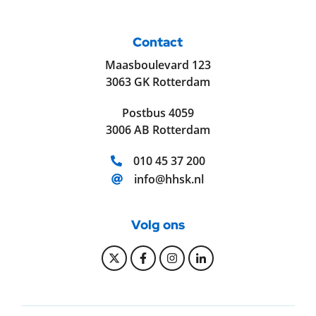
Contact
Maasboulevard 123
3063 GK Rotterdam
Postbus 4059
3006 AB Rotterdam
Telefoonnummer:
010 45 37 200
E-mailadres:
info@hhsk.nl
Volg ons
Bekijk onze Twitter pagina
Bekijk onze Facebook pagi
Bekijk onze Instagram
Bekijk onze Linke