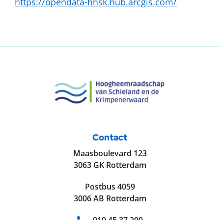
https://opendata-hhsk.hub.arcgis.com/
Contact
Maasboulevard 123
3063 GK Rotterdam
Postbus 4059
3006 AB Rotterdam
Telefoonnummer: