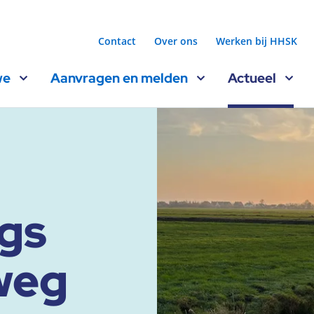
Contact
Over ons
Werken bij HHSK
we
Aanvragen en melden
Actueel
gs
weg