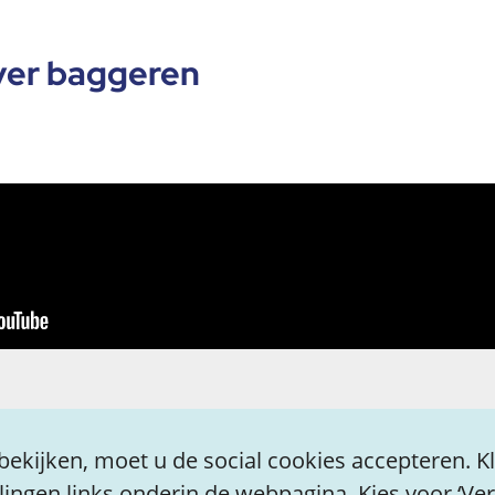
ver baggeren
ekijken, moet u de social cookies accepteren. Kl
llingen links onderin de webpagina. Kies voor ‘V