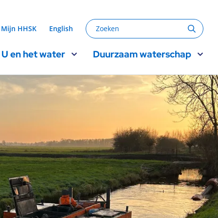
Zoeken
Mijn HHSK
English
Zoeke
U en het water
Duurzaam waterschap