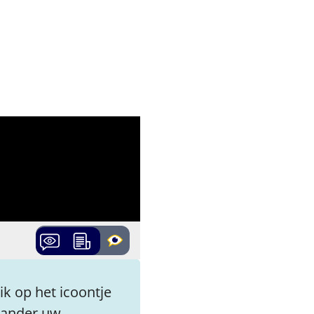
ik op het icoontje
erander uw