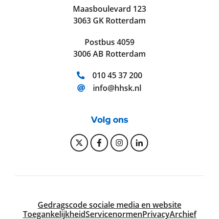
Maasboulevard 123
3063 GK Rotterdam
Postbus 4059
3006 AB Rotterdam
Telefoonnummer:
010 45 37 200
E-mailadres:
info@hhsk.nl
Volg ons
Bekijk onze Twitter pagina
Bekijk onze Facebook pagi
Bekijk onze Instagram
Bekijk onze Linke
Gedragscode sociale media en website
Toegankelijkheid
Servicenormen
Privacy
Archief