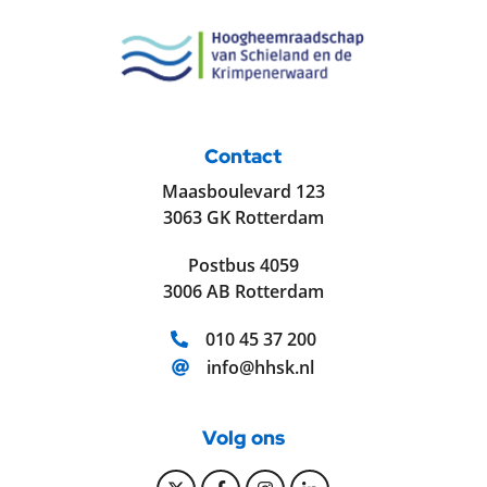
Contact
Maasboulevard 123
3063 GK Rotterdam
Postbus 4059
3006 AB Rotterdam
Telefoonnummer:
010 45 37 200
E-mailadres:
info@hhsk.nl
Volg ons