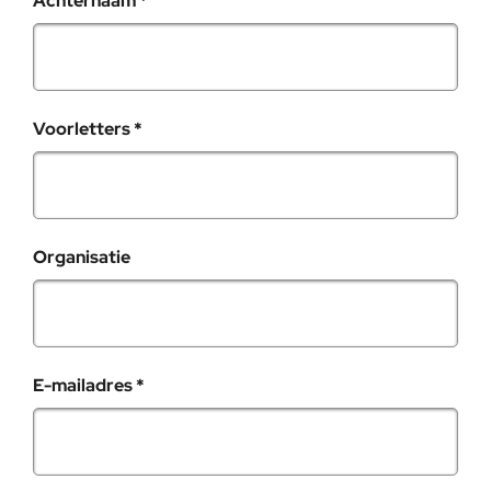
Achternaam
*
, verplicht veld
Voorletters
*
Organisatie
, verplicht veld
E-mailadres
*