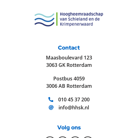
Contact
Maasboulevard 123
3063 GK Rotterdam
Postbus 4059
3006 AB Rotterdam
Telefoonnummer:
010 45 37 200
E-mailadres:
info@hhsk.nl
Volg ons