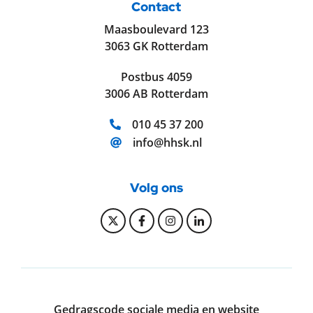
Contact
Maasboulevard 123
3063 GK Rotterdam
Postbus 4059
3006 AB Rotterdam
Telefoonnummer:
010 45 37 200
E-mailadres:
info@hhsk.nl
Volg ons
Bekijk onze Twitter pagina
Bekijk onze Facebook pagi
Bekijk onze Instagram
Bekijk onze Linke
Gedragscode sociale media en website