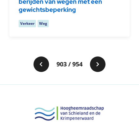
berijden van wegen met een
gewichtsbeperking
Verkeer
Weg
903 / 954
Vorige pagina
Volgende pag