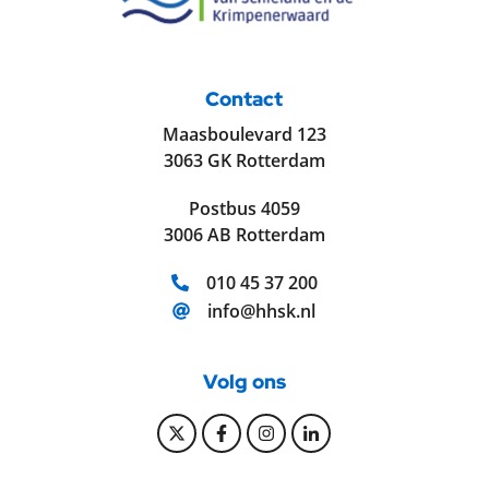
Contact
Maasboulevard 123
3063 GK Rotterdam
Postbus 4059
3006 AB Rotterdam
Telefoonnummer:
010 45 37 200
E-mailadres:
info@hhsk.nl
Volg ons
Bekijk onze Twitter pagina
Bekijk onze Facebook pagi
Bekijk onze Instagram
Bekijk onze Linke