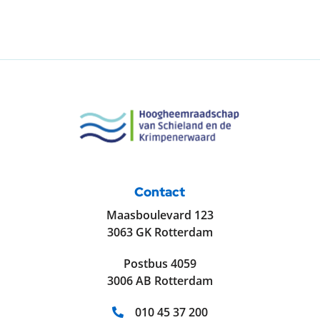
Contact
Maasboulevard 123
3063 GK Rotterdam
Postbus 4059
3006 AB Rotterdam
Telefoonnummer:
010 45 37 200