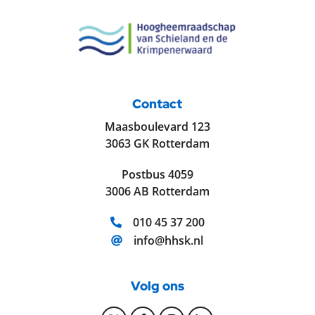
Contact
Maasboulevard 123
3063 GK Rotterdam
Postbus 4059
3006 AB Rotterdam
Telefoonnummer:
010 45 37 200
E-mailadres:
info@hhsk.nl
Volg ons