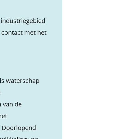
n industriegebied
 contact met het
ls waterschap
e
n van de
het
d. Doorlopend