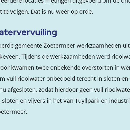
erdere locaties metingen uitgevoerd om de ont
t te volgen. Dat is nu weer op orde.
tervervuiling
 voerde gemeente Zoetermeer werkzaamheden uit
keveen. Tijdens de werkzaamheden werd rioolwate
oor kwamen twee onbekende overstorten in werk
 vuil rioolwater onbedoeld terecht in sloten en 
 nu afgesloten, zodat hierdoor geen vuil rioolwat
sloten en vijvers in het Van Tuyllpark en industr
oetermeer.