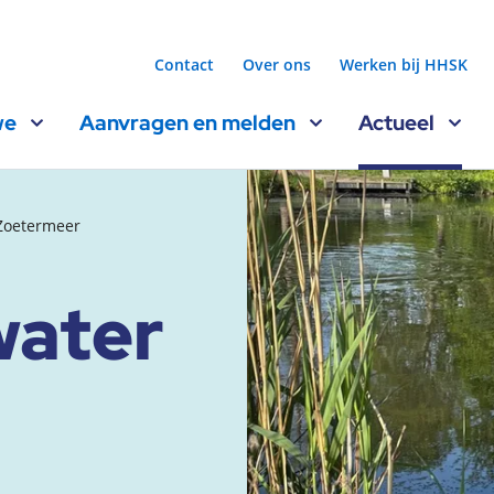
Contact
Over ons
Werken bij HHSK
we
Aanvragen en melden
Actueel
 Zoetermeer
water