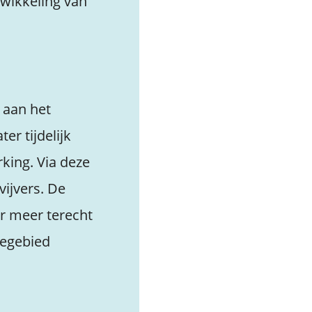
wikkeling van
 aan het
r tijdelijk
ing. Via deze
vijvers. De
er meer terecht
iegebied