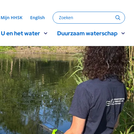
Zoeken
Mijn HHSK
English
Zoeke
U en het water
Duurzaam waterschap