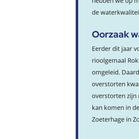
hebben we op me
de waterkwalitei
Oorzaak wa
Eerder dit jaar
rioolgemaal Rok
omgeleid. Daard
overstorten kwam
overstorten zijn
kan komen in de 
Zoeterhage in Z