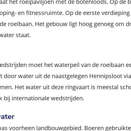
taat het roeipaviljoen met de botenloods. Op de 
ping- en fitnessruimte. Op de eerste verdieping
r de roeibaan. Het gebouw ligt hoog genoeg om dro
 water staat.
wedstrijden moet het waterpeil van de roeibaan 
 door water uit de naastgelegen Hennipsloot via
omen. Het water uit deze ringvaart is meestal sch
jk bij internationale wedstrijden.
water
was voorheen landbouwgebied. Boeren gebruikte