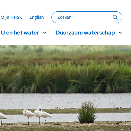
Zoeken
Mijn HHSK
English
Zoeke
U en het water
Duurzaam waterschap