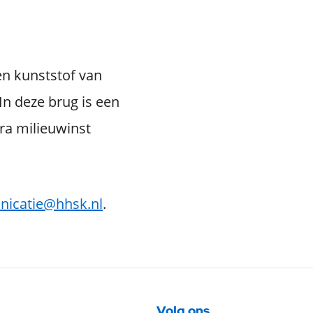
en kunststof van
In deze brug is een
ra milieuwinst
icatie@hhsk.nl
.
Volg ons