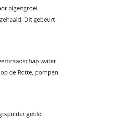
oor algengroei
gehaald. Dit gebeurt
gheemraadschap water
s op de Rotte, pompen
tspolder getild