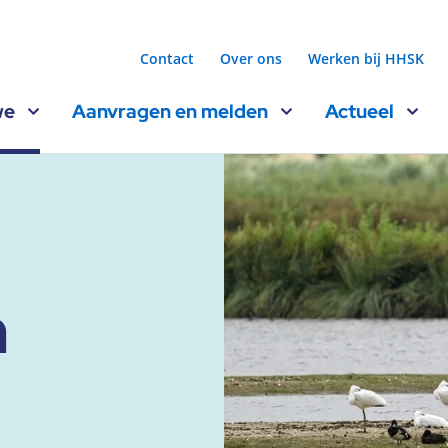
Contact
Over ons
Werken bij HHSK
we
Aanvragen en melden
Actueel
n