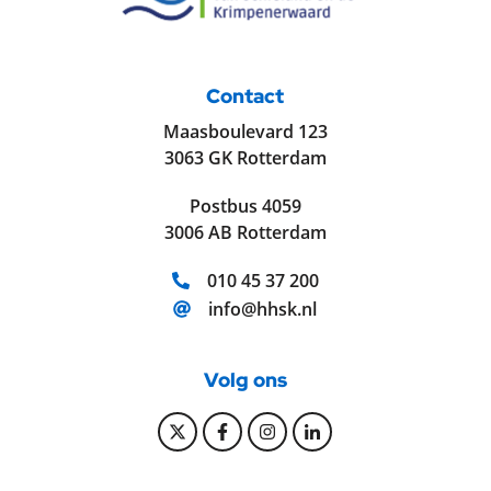
Contact
Maasboulevard 123
3063 GK Rotterdam
Postbus 4059
3006 AB Rotterdam
Telefoonnummer:
010 45 37 200
E-mailadres:
info@hhsk.nl
Volg ons
Bekijk onze Twitter pagina
Bekijk onze Facebook pagi
Bekijk onze Instagram
Bekijk onze Linke